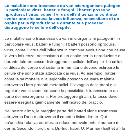
Le malattie sono trasmesse da vari microrganismi patogeni -
in particolare virus, batteri e funghi. I batteri possono
riprodursi. I virus, come il virus dell'influenza in continua
evoluzione che causa la vera influenza, necessitano di un
ospite per la riproduzione e durante tale processo
distruggono le cellule dell'ospite.
Le malattie sono trasmesse da vari microrganismi patogeni - in
particolare virus, batteri e funghi. I batteri possono riprodursi. I
virus, come il virus dell'influenza in continua evoluzione che causa
la vera influenza, necessitano di un ospite per la riproduzione e
durante tale processo distruggono le cellule dell'ospite. Le cellule
di difesa del corpo del sistema immunitario devono estirpare le
cellule che sono state attaccate dai virus. Ad esempio, batteri
come la salmonella o la legionella possono causare malattie
attraverso i loro prodotti metabolici. Il lavaggio delle mani e la
regolare ventilazione riducono le possibilità di trasmissione da
parte dei microrganismi. Per proteggere gli altri, la tosse deve
essere eseguita igienicamente nell'incavo del braccio.
Nel nostro clima, la maggior parte dei batteri viene trasmessa
attraverso l'aria o attraverso il contatto fisico diretto. Qui
un'umidità relativa equilibrata riduce notevolmente il numero di
germi. Secondo il prof. em. Dr.-Ing. habil. U. Marmai (Iselt et al) la