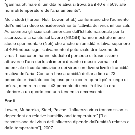
"gamma ottimale di umidità relativa si trova tra il 40 e il 60% alle
normali temperature dell'aria ambiente".
Molti studi (Harper, Noti, Lowen et al.) confermano che l'aumento
dell'umidità riduce considerevolmente l'attività dei virus influenzali.
Ad esempio gli scienziati americani dell'Istituto nazionale per la
sicurezza e la salute sul lavoro (NIOSH) hanno mostrato in uno
studio sperimentale (Noti) che anche un'umidità relativa superiore
al 40% riduce significativamente il potenziale di infezione dei
virus. I ricercatori hanno studiato il percorso di trasmissione
attraverso l'aria dei locali interni durante i mesi invernali e il
potenziale di contaminazione dei virus con diversi livelli di umidità
relativa dell'aria. Con una bassa umidità dell'aria fino al 23
percento, è risultato contagioso per circa tre quarti più a lungo di
un'ora, mentre a circa il 43 percento di umidità il livello era
inferiore a un quarto con una tendenza decrescente.
Fonti
:
Lowen, Mubareka, Steel, Palese: “Influenza virus transmission is
dependent on relative humidity and temperature” ["La
trasmissione del virus dell'influenza dipende dall'umidità relativa e
dalla temperatura"], 2007