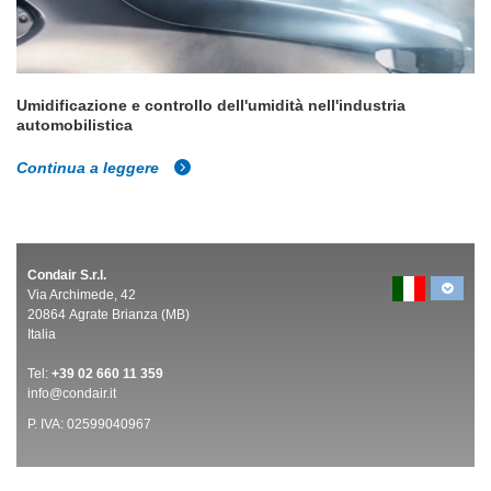
Umidificazione e controllo dell'umidità nell'industria
automobilistica
Continua a leggere
Condair S.r.l.
Via Archimede, 42
20864 Agrate Brianza (MB)
Italia
Tel:
+39 02 660 11 359
info@condair.it
P. IVA: 02599040967