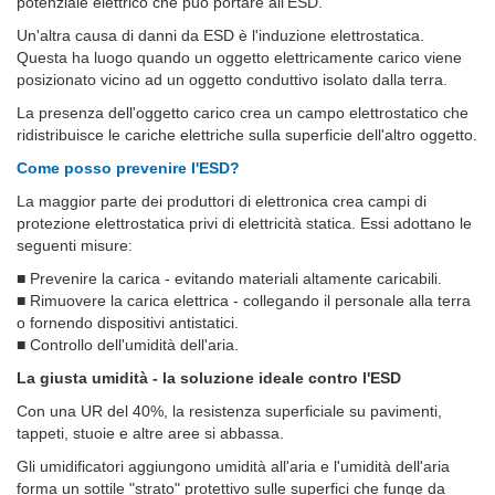
potenziale elettrico che può portare all'ESD.
Un'altra causa di danni da ESD è l'induzione elettrostatica.
Questa ha luogo quando un oggetto elettricamente carico viene
posizionato vicino ad un oggetto conduttivo isolato dalla terra.
La presenza dell'oggetto carico crea un campo elettrostatico che
ridistribuisce le cariche elettriche sulla superficie dell'altro oggetto.
Come posso prevenire l'ESD?
La maggior parte dei produttori di elettronica crea campi di
protezione elettrostatica privi di elettricità statica. Essi adottano le
seguenti misure:
■
Prevenire la carica - evitando materiali altamente caricabili.
■
Rimuovere la carica elettrica - collegando il personale alla terra
o fornendo dispositivi antistatici.
■
Controllo dell'umidità dell'aria.
La giusta umidità - la soluzione ideale contro l'ESD
Con una UR del 40%, la resistenza superficiale su pavimenti,
tappeti, stuoie e altre aree si abbassa.
Gli umidificatori aggiungono umidità all'aria e l'umidità dell'aria
forma un sottile "strato" protettivo sulle superfici che funge da