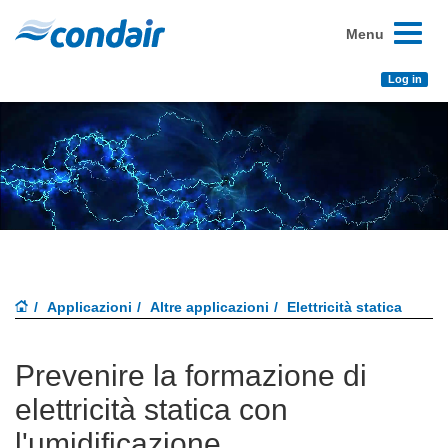
Toggle
Menu
navigati
Log in
Applicazioni
Altre applicazioni
Elettricità statica
Prevenire la formazione di
elettricità statica con
l'umidificazione