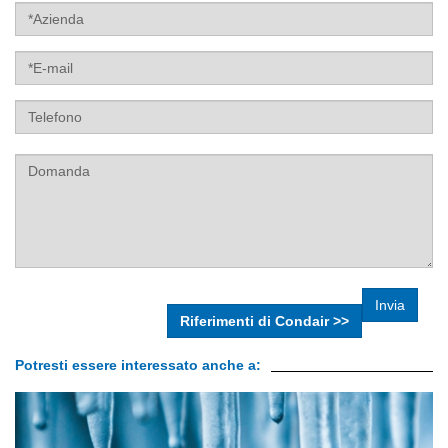
Label
Nome
Nome
Label
Label
Label
Label
Riferimenti di Condair >>
Potresti essere interessato anche a: