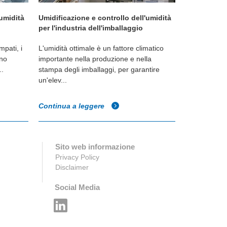
'umidità
Prevenire l'elettricità statica dannosa
Camere bian
o
con una buona umidificazione
tria del
I dispositivi elettronici, i circuiti stampati, i
In un ambien
componenti e i dati digitalizzati sono
bianca la corr
i,
particolarmente sensibili alle scar...
fondamental
un el...
Continua a leggere
Continua a 
Sito web informazione
Privacy Policy
Disclaimer
Social Media