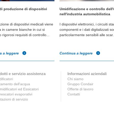
azione e controllo dell'umidità
Umidificazione e controllo dell
dustria dell'imballaggio
dell'aria per l'industria del legn
 ottimale è un fattore climatico
Le persone che lavorano nell'indus
te nella produzione e nella
legno, come la falegnameria, la
egli imballaggi, per garantire
produzione di mobili e di paviment
incontrano r...
a a leggere
Continua a leggere
otti e servizio assistenza
Informazioni aziendali
ificatori
Chi siamo
tamento dell'acqua
Gruppo Condair
idificatori ed Essicatori
Offerte di lavoro
rescatori evaporativi
Contatti
tazioni di servizio