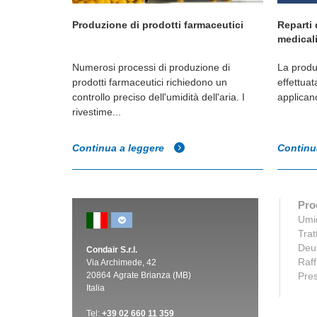
positivi
Umidificazione e controllo dell'umidità
Umidific
nell'industria automobilistica
per l'in
edicali viene
I dispositivi elettronici, i circuiti stampati, i
L'umidità
n cui si
componenti e i dati digitalizzati sono
importan
ontrollo...
particolarmente sensibili alle scar...
stampa d
un'elev...
Continua a leggere
Continu
Prod
Umid
Trat
Deum
Condair S.r.l.
Raff
Via Archimede, 42
20864 Agrate Brianza (MB)
Pres
Italia
Tel:
+39 02 660 11 359