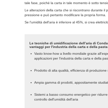
tale fase, poiché la carta in tale momento è sotto tensio
Le alterazioni della carta che si riscontrano durante il 
pressione e può pertanto modificare la propria forma.
Se l'umidità dell'aria è inferiore al 45%, si crea elettr
Le tecniche di umidificazione dell’aria di Condai
vantaggi per l'industria della carta e della pasta
Vasto know-how a livello mondiale grazie all'es
applicazioni per l'industria della carta e della pa
Prodotto di alta qualità, efficienza di produzione
Ampia gamma di prodotti, appositamente studiati p
Sistemi a basso consumo energetico per ridurre i 
controllo dell'umidità dell'aria