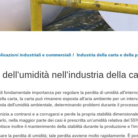
plicazioni industriali e commerciali
Industria della carta e della 
dell'umidità nell'industria della c
ia è di fondamentale importanza per regolare la perdita di umidità all'int
lla carta, la carta può rimanere esposta all'aria ambiente per un interva
onda dell'umidità ambientale, determinando problemi durante il processo
nizia a contrarsi e a corrugarsi e perde la propria stabilità dimensionale,
lo, nella maggior parte dei casi è prescritta un'umidità relativa del 55%
tisce inoltre il mantenimento della stabilità durante la produzione e l'im
sare la perdita di umidità; tale perdita avviene molto rapidamente. È poss